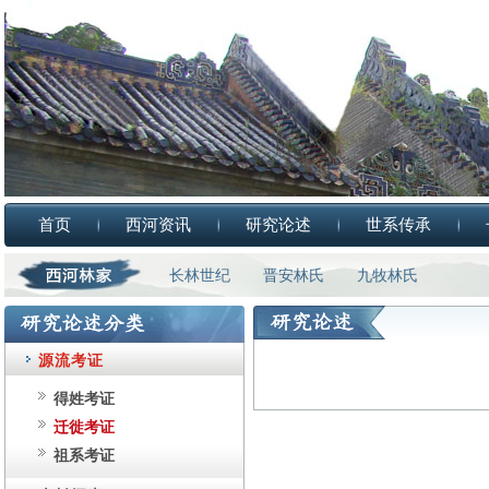
首页
西河资讯
研究论述
世系传承
长林世纪
晋安林氏
九牧林氏
源流考证
得姓考证
迁徙考证
祖系考证